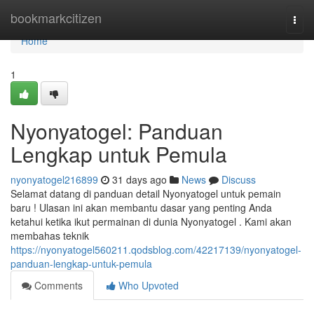
Home
bookmarkcitizen
Togg
navi
Home
1
Nyonyatogel: Panduan
Lengkap untuk Pemula
nyonyatogel216899
31 days ago
News
Discuss
Selamat datang di panduan detail Nyonyatogel untuk pemain
baru ! Ulasan ini akan membantu dasar yang penting Anda
ketahui ketika ikut permainan di dunia Nyonyatogel . Kami akan
membahas teknik
https://nyonyatogel560211.qodsblog.com/42217139/nyonyatogel-
panduan-lengkap-untuk-pemula
Comments
Who Upvoted